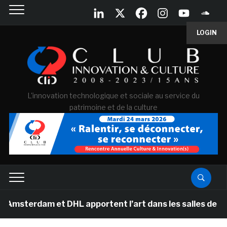
LOGIN
L'innovation technologique et sociale au service du
patrimoine et de la culture
 et DHL apportent l’art dans les salles de classe des é