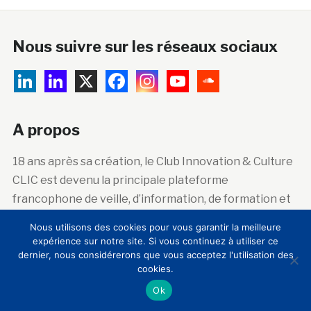
Nous suivre sur les réseaux sociaux
A propos
18 ans après sa création, le Club Innovation & Culture
CLIC est devenu la principale plateforme
francophone de veille, d’information, de formation et
de mutualisation sur l’innovation technologique et
Nous utilisons des cookies pour vous garantir la meilleure
sociale dans les lieux de patrimoine artistique,
expérience sur notre site. Si vous continuez à utiliser ce
historique et scientifique.
dernier, nous considérerons que vous acceptez l'utilisation des
cookies.
Ok
Abonnez-vous à la newsletter