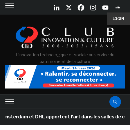
LOGIN
L'innovation technologique et sociale au service du
patrimoine et de la culture
 et DHL apportent l’art dans les salles de classe des é