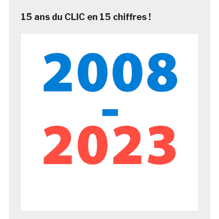
15 ans du CLIC en 15 chiffres !