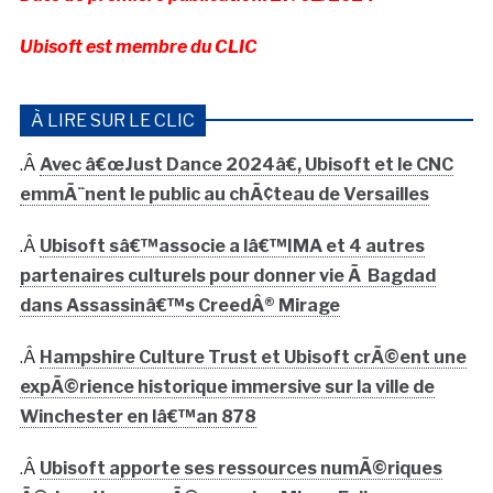
Ubisoft est membre du CLIC
À LIRE SUR LE CLIC
.Â
Avec â€œJust Dance 2024â€, Ubisoft et le CNC
emmÃ¨nent le public au chÃ¢teau de Versailles
.Â
Ubisoft sâ€™associe a lâ€™IMA et 4 autres
partenaires culturels pour donner vie Ã Bagdad
dans Assassinâ€™s CreedÂ® Mirage
.Â
Hampshire Culture Trust et Ubisoft crÃ©ent une
expÃ©rience historique immersive sur la ville de
Winchester en lâ€™an 878
.Â
Ubisoft apporte ses ressources numÃ©riques