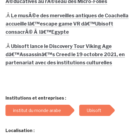
Ã©ducatives au rÃ©seau des Micro-Folies
.Â
Le musÃ©e des merveilles antiques de Coachella
accueille lâ€™escape game VR dâ€™Ubisoft
consacrÃ© Ã lâ€™Egypte
.Â
Ubisoft lance le Discovery Tour Viking Age
dâ€™Assassinâ€™s Creed le 19 octobre 2021, en
partenariat avec des institutions culturelles
Institutions et entreprises :
institut du monde arabe
Ubisoft
Localisation :