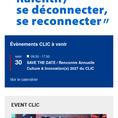
Évènements CLIC à venir
Mis
09:30
-
17:30
MAR
30
en
SAVE THE DATE / Rencontre Annuelle
avant
Culture & Innovation(s) 2027 du CLIC
Voir le calendrier
EVENT CLIC