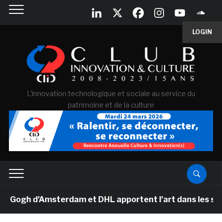
LOGIN
L'innovation technologique et sociale au service du
patrimoine et de la culture
gh d’Amsterdam et DHL apportent l’art dans les salles d