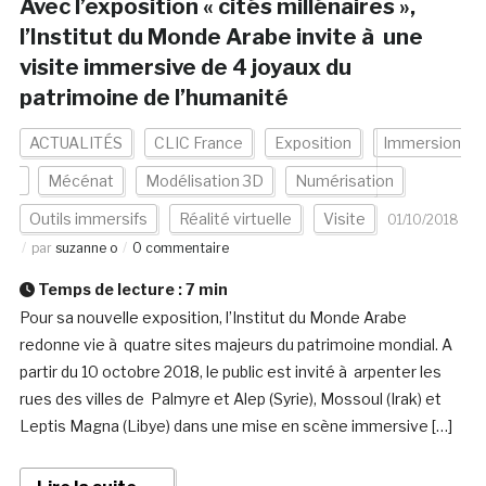
Avec l’exposition « cités millénaires »,
l’Institut du Monde Arabe invite à une
visite immersive de 4 joyaux du
patrimoine de l’humanité
ACTUALITÉS
CLIC France
Exposition
Immersion
Mécénat
Modélisation 3D
Numérisation
Outils immersifs
Réalité virtuelle
Visite
01/10/2018
par
suzanne o
0 commentaire
Temps de lecture :
7
min
Pour sa nouvelle exposition, l’Institut du Monde Arabe
redonne vie à quatre sites majeurs du patrimoine mondial. A
partir du 10 octobre 2018, le public est invité à arpenter les
rues des villes de Palmyre et Alep (Syrie), Mossoul (Irak) et
Leptis Magna (Libye) dans une mise en scène immersive […]