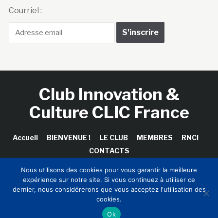
Courriel :
Club Innovation &
Culture CLIC France
Accueil
BIENVENUE !
LE CLUB
MEMBRES
RNCI
CONTACTS
Nous utilisons des cookies pour vous garantir la meilleure
expérience sur notre site. Si vous continuez à utiliser ce
dernier, nous considérerons que vous acceptez l'utilisation des
Copyright © 2026 Club Innovation & Culture CLIC France /
cookies.
Sinapses Conseils
Ok