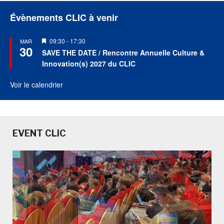
Évènements CLIC à venir
Mis
09:30
-
17:30
MAR
30
en
SAVE THE DATE / Rencontre Annuelle Culture &
avant
Innovation(s) 2027 du CLIC
Voir le calendrier
EVENT CLIC