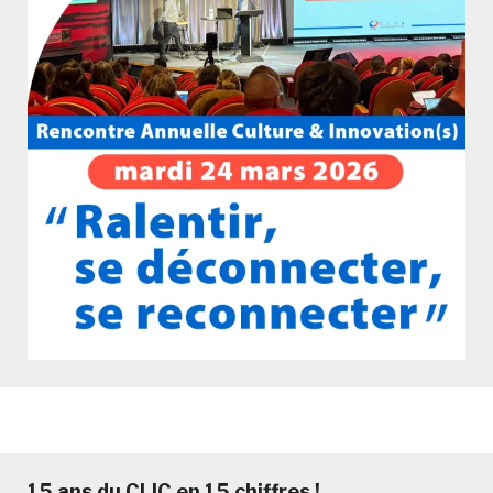
15 ans du CLIC en 15 chiffres !