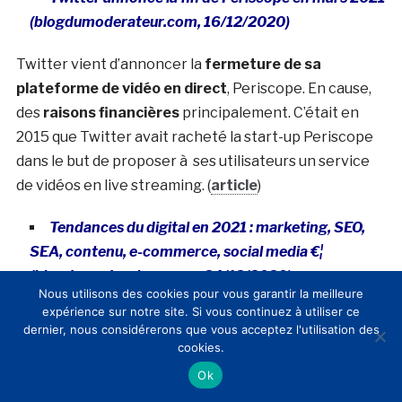
(blogdumoderateur.com, 16/12/2020)
Twitter vient d’annoncer la
fermeture de sa
plateforme de vidéo en direct
, Periscope. En cause,
des
raisons financières
principalement. C’était en
2015 que Twitter avait racheté la start-up Periscope
dans le but de proposer à ses utilisateurs un service
de vidéos en live streaming. (
article
)
Tendances du digital en 2021 : marketing, SEO,
SEA, contenu, e-commerce, social media €¦
(blogdumoderateur.com, 24/12/2020)
Nous utilisons des cookies pour vous garantir la meilleure
expérience sur notre site. Si vous continuez à utiliser ce
Chaque fin d’année est l’occasion de faire un tour
dernier, nous considérerons que vous acceptez l'utilisation des
d’horizon des bonnes pratiques et tendances pour
cookies.
l’année à venir. Récapitulatif complet des tendances
Ok
identifiées pour 2021. En 2021, les marques doivent