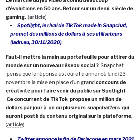
Le marché du jeu vidéo a connu beaucoup
d’évolutions en 50 ans. Retour sur un demi-siècle de
gaming.
(
article
)
Spotlight, le rival de TikTok made in Snapchat,
promet des millions de dollars à ses utilisateurs
(ladn.eu, 30/11/2020)
Faut-il mettre la main au portefeuille pour attirer du
monde sur un nouveau réseau social ?
Snapchat
pense que la réponse est oui et a annoncé lundi 23
novembre la mise en place d’un grand
concours de
créativité pour faire venir du public sur Spotlight
.
Ce concurrent de TikTok
propose un million de
dollars par jour à un ou plusieurs
snapchatters
qui
auront posté du contenu original sur la plateforme
.
(
article
)
Twitter annonce la fin de Periscope en mars 2021