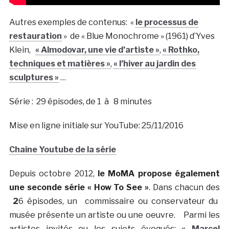
Autres exemples de contenus: «
le processus de
restauration
» de « Blue Monochrome » (1961) d’Yves
Klein,
« Almodovar, une vie d’artiste »
,
« Rothko,
techniques et matières »
,
« l’hiver au jardin des
sculptures »
…
Série : 29 épisodes, de 1 à 8 minutes
Mise en ligne initiale sur YouTube: 25/11/2016
Chaine Youtube de la série
Depuis octobre 2012,
le MoMA propose également
une seconde série « How To See »
. Dans chacun des
2
6 épisodes, un commissaire ou conservateur du
musée présente un artiste ou une oeuvre. Parmi les
artistes invités ou les sujets évoqués:
« Marcel