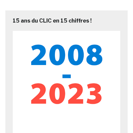
15 ans du CLIC en 15 chiffres !