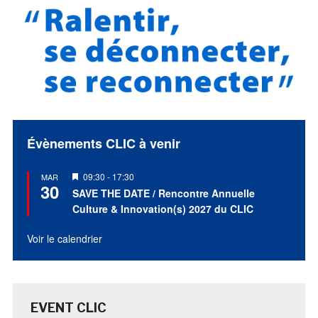
Évènements CLIC à venir
Mis
09:30
-
17:30
MAR
30
en
SAVE THE DATE / Rencontre Annuelle
avant
Culture & Innovation(s) 2027 du CLIC
Voir le calendrier
EVENT CLIC