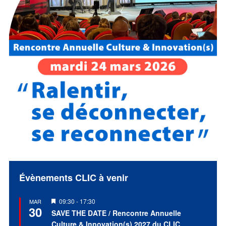
Évènements CLIC à venir
Mis
09:30
-
17:30
MAR
30
en
SAVE THE DATE / Rencontre Annuelle
avant
Culture & Innovation(s) 2027 du CLIC