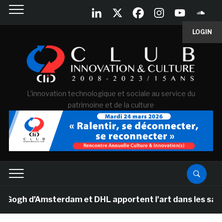
LOGIN
L'innovation technologique et sociale au service du
patrimoine et de la culture
h d’Amsterdam et DHL apportent l’art dans les salles d