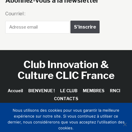
Abonnez-vous à la newsletter
Courriel :
Club Innovation &
Culture CLIC France
Accueil
BIENVENUE !
LE CLUB
MEMBRES
RNCI
CONTACTS
Nous utilisons des cookies pour vous garantir la meilleure
expérience sur notre site. Si vous continuez à utiliser ce
dernier, nous considérerons que vous acceptez l'utilisation des
Copyright © 2026 Club Innovation & Culture CLIC France /
cookies.
Sinapses Conseils