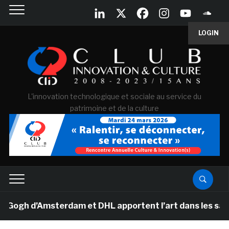
LOGIN
L'innovation technologique et sociale au service du
patrimoine et de la culture
gh d’Amsterdam et DHL apportent l’art dans les salles d