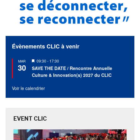
Évènements CLIC à venir
Mis
09:30
-
17:30
MAR
30
en
SAVE THE DATE / Rencontre Annuelle
avant
Culture & Innovation(s) 2027 du CLIC
Voir le calendrier
EVENT CLIC