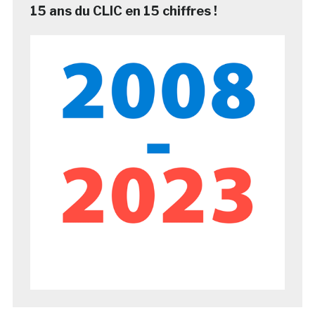
15 ans du CLIC en 15 chiffres !