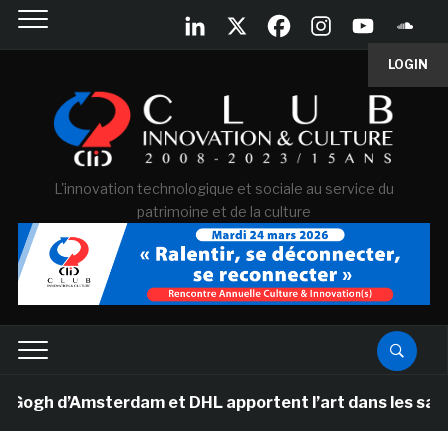
LOGIN
L'innovation technologique et sociale au service du
patrimoine et de la culture
h d’Amsterdam et DHL apportent l’art dans les salles de