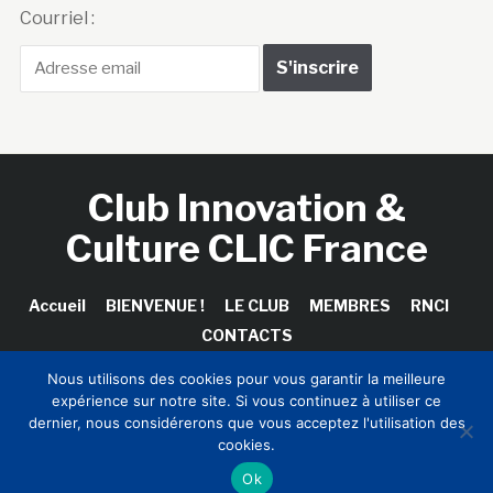
Courriel :
Club Innovation &
Culture CLIC France
Accueil
BIENVENUE !
LE CLUB
MEMBRES
RNCI
CONTACTS
Nous utilisons des cookies pour vous garantir la meilleure
expérience sur notre site. Si vous continuez à utiliser ce
dernier, nous considérerons que vous acceptez l'utilisation des
Copyright © 2026 Club Innovation & Culture CLIC France /
cookies.
Sinapses Conseils
Ok