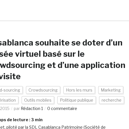
ablanca souhaite se doter d’un
ée virtuel basé sur le
wdsourcing et d’une application
visite
d-sourcing
Crowdsourcing
Hors les murs
Marketing
risation
Outils mobiles
Politique publique
recherche
/2015
par
Rédaction 1
0 commentaire
s de lecture :
3
min
jet, piloté par la SDL Casablanca Patrimoine (Société de