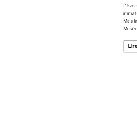
Dévelo
immaté
Mais l
Musée 
Lir