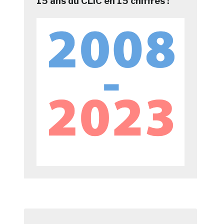
15 ans du CLIC en 15 chiffres !