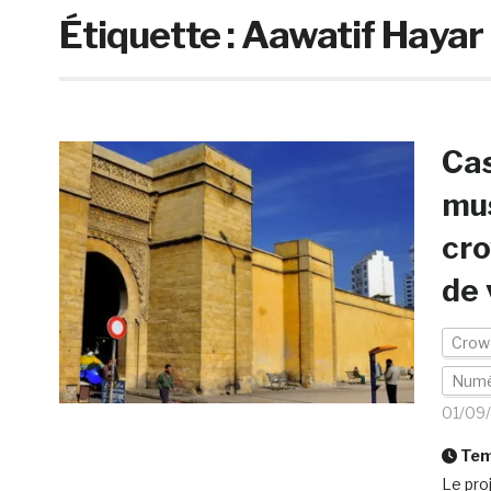
Étiquette :
Aawatif Hayar
Cas
mus
cro
de 
Crow
Numé
01/09
Temp
Le pro