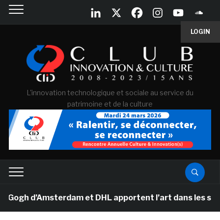
LOGIN
L'innovation technologique et sociale au service du
patrimoine et de la culture
gh d’Amsterdam et DHL apportent l’art dans les salles d