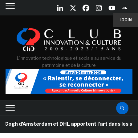
LOGIN
L'innovation technologique et sociale au service du
patrimoine et de la culture
gh d’Amsterdam et DHL apportent l’art dans les salles d