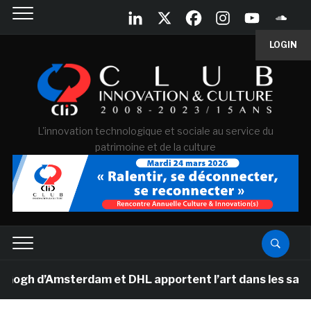
LOGIN
L'innovation technologique et sociale au service du
patrimoine et de la culture
h d’Amsterdam et DHL apportent l’art dans les salles de