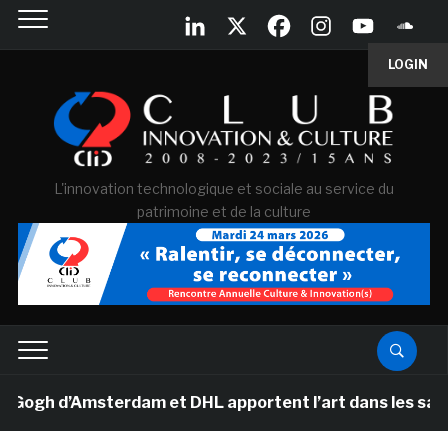
LOGIN
L'innovation technologique et sociale au service du
patrimoine et de la culture
h d’Amsterdam et DHL apportent l’art dans les salles d