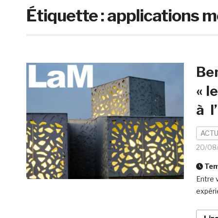
Étiquette :
applications m
Ben
« l
à l
ACTU
20/08
Temp
Entre 
expér