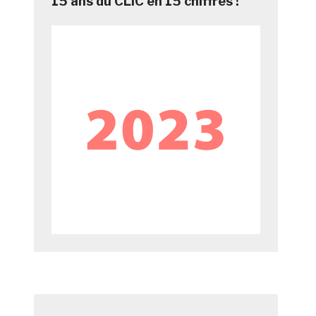
15 ans du CLIC en 15 chiffres !