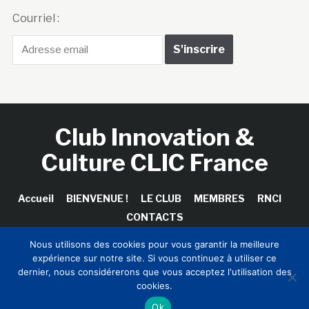
Courriel :
Club Innovation &
Culture CLIC France
Accueil
BIENVENUE !
LE CLUB
MEMBRES
RNCI
CONTACTS
Nous utilisons des cookies pour vous garantir la meilleure
expérience sur notre site. Si vous continuez à utiliser ce
dernier, nous considérerons que vous acceptez l'utilisation des
Copyright © 2026 Club Innovation & Culture CLIC France /
cookies.
Sinapses Conseils
Ok