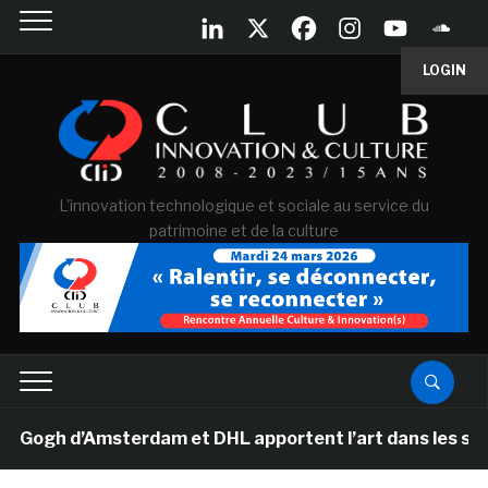
LOGIN
L'innovation technologique et sociale au service du
patrimoine et de la culture
gh d’Amsterdam et DHL apportent l’art dans les salles d