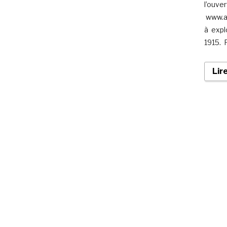
l’ouve
www.ar
à expl
1915. 
Lir