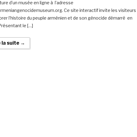
rture d’un musée en ligne à l’adresse
meniangenocidemuseum.org. Ce site interactif invite les visiteurs
orer l’histoire du peuple arménien et de son génocide démarré en
Présentant le […]
e la suite →