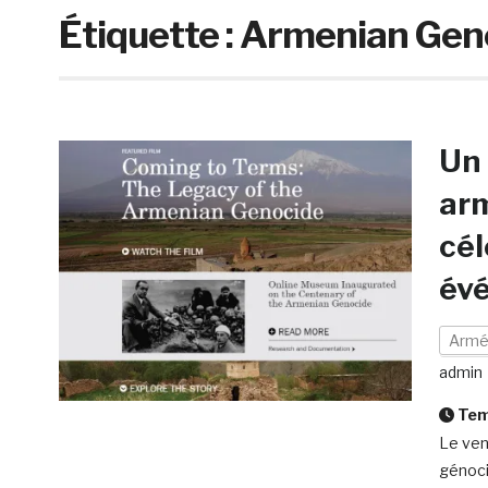
Étiquette :
Armenian Gen
Un 
ar
cél
év
Armé
admin
Temp
Le ven
génoci