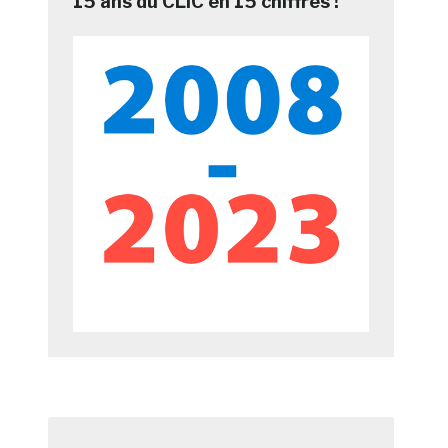
15 ans du CLIC en 15 chiffres !