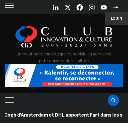
LOGIN
L'innovation technologique et sociale au service du
patrimoine et de la culture
h d’Amsterdam et DHL apportent l’art dans les salles d