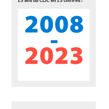
15 ans du CLIC en 15 chiffres !