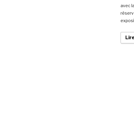
avec l
réserv
exposi
Lir