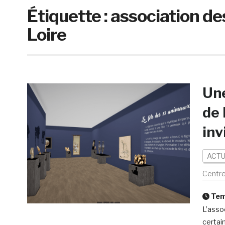
Étiquette :
association de
Loire
Une
de 
inv
ACTU
Centr
Temp
L’asso
certai