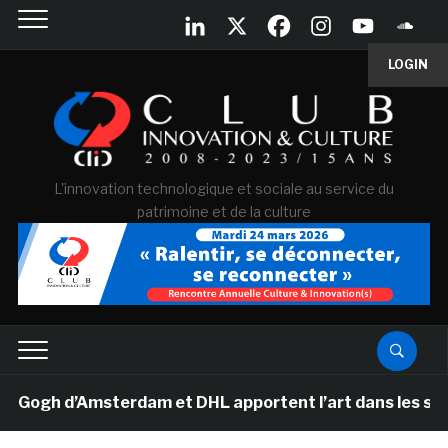
LOGIN
L'innovation technologique et sociale au service du
patrimoine et de la culture
gh d’Amsterdam et DHL apportent l’art dans les salles d