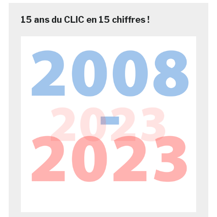
15 ans du CLIC en 15 chiffres !