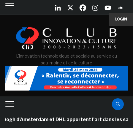
LOGIN
L'innovation technologique et sociale au service du
patrimoine et de la culture
h d’Amsterdam et DHL apportent l’art dans les salles de