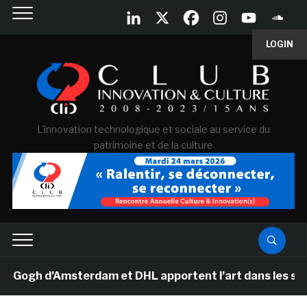
LOGIN
L'innovation technologique et sociale au service du
patrimoine et de la culture
gh d’Amsterdam et DHL apportent l’art dans les salles d