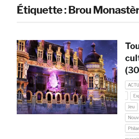
Étiquette :
Brou Monastèr
Tou
cul
(3
ACTU
Ex
Jeu
Nouv
Phila