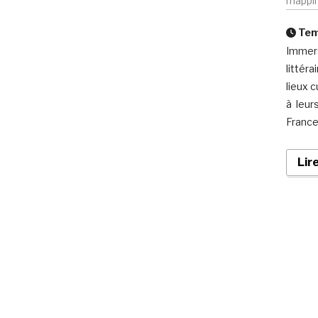
mappi
Temp
Immersi
littéra
lieux c
à leur
France
Lir