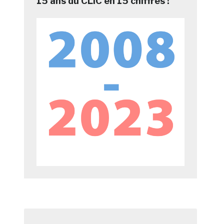
15 ans du CLIC en 15 chiffres !