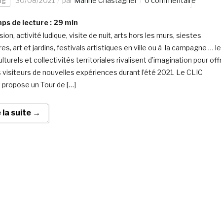
ng
30/08/2021
par
Marine Chastagner
0 commentaire
s de lecture :
29
min
on, activité ludique, visite de nuit, arts hors les murs, siestes
ires, art et jardins, festivals artistiques en ville ou à la campagne … l
ulturels et collectivités territoriales rivalisent d’imagination pour offr
s visiteurs de nouvelles expériences durant l’été 2021. Le CLIC
 propose un Tour de […]
e la suite →