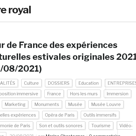
e royal
r de France des expériences
turelles estivales originales 202
0/08/2021)
ALITÉS
Culture
DOSSIERS
Education
ENTREPRISE
position immersive
France
Hors les murs
Immersion
Marketing
Monuments
Musée
Musée Louvre
elles expériences
Opéra de Paris
Outils immersifs
rmonie de Paris
Son et outils sonores
Tourisme
Vidéo-