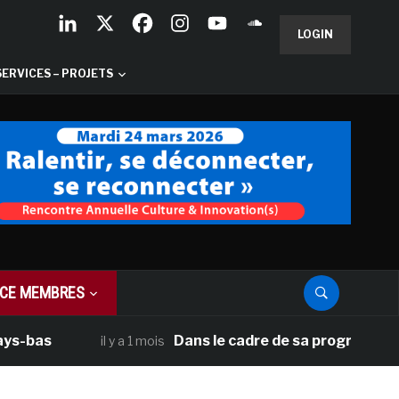
LOGIN
SERVICES – PROJETS
CE MEMBRES
as
Dans le cadre de sa programmation amé
il y a 1 mois