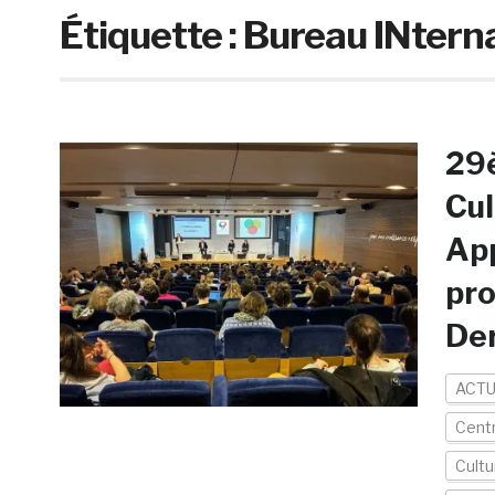
Étiquette :
Bureau INterna
29
Cul
App
pro
Der
ACTU
Cent
Cultu