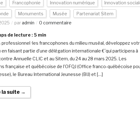
ce
Francophonie
Innovation numérique
Innovation socia
nde
Monuments
Musée
Partenariat Sitem
/2025
par
admin
0 commentaire
s de lecture :
5
min
 professionnel ·les francophones du milieu muséal, développez vot
 en faisant partie d’une délégation internationale €¯qui participera à
contre Annuelle CLIC et au Sitem, du 24 au 28 mars 2025. Les
ns française et québécoise de l’OFQJ (Office franco-québécoise po
esse), le Bureau International Jeunesse (BIJ) et […]
e la suite →