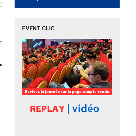
Notice
le
EVENT CLIC
re
ur