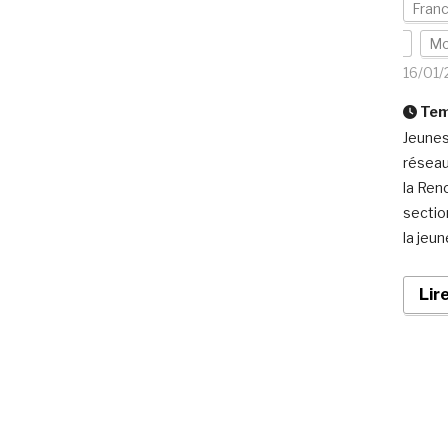
Fran
Mo
16/01
Temp
Jeunes
réseau
la Ren
sectio
la jeun
Lir