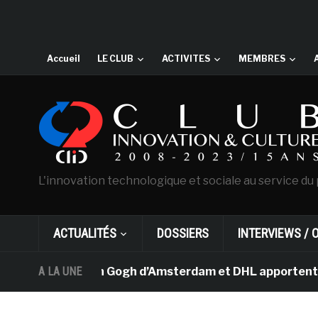
Accueil
LE CLUB
ACTIVITES
MEMBRES
L'innovation technologique et sociale au service du 
ACTUALITÉS
DOSSIERS
INTERVIEWS / 
e musée Van Gogh d’Amsterdam et DHL apportent l’art da
A LA UNE