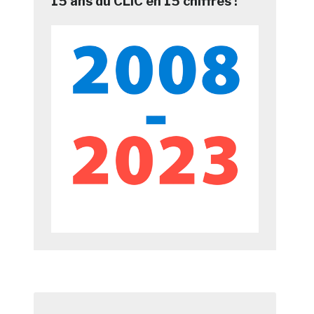
15 ans du CLIC en 15 chiffres !