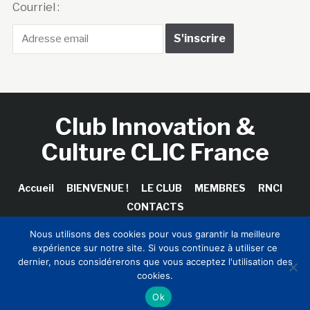
Courriel :
Club Innovation &
Culture CLIC France
Accueil
BIENVENUE !
LE CLUB
MEMBRES
RNCI
CONTACTS
Nous utilisons des cookies pour vous garantir la meilleure
expérience sur notre site. Si vous continuez à utiliser ce
dernier, nous considérerons que vous acceptez l'utilisation des
Copyright © 2026 Club Innovation & Culture CLIC France /
cookies.
Sinapses Conseils
Ok