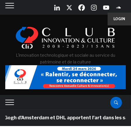
LOGIN
L'innovation technologique et sociale au service du
patrimoine et de la culture
gh d’Amsterdam et DHL apportent l’art dans les salles d