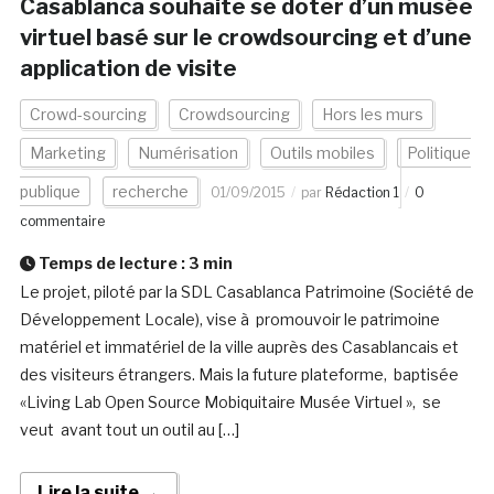
Casablanca souhaite se doter d’un musée
virtuel basé sur le crowdsourcing et d’une
application de visite
Crowd-sourcing
Crowdsourcing
Hors les murs
Marketing
Numérisation
Outils mobiles
Politique
publique
recherche
01/09/2015
par
Rédaction 1
0
commentaire
Temps de lecture :
3
min
Le projet, piloté par la SDL Casablanca Patrimoine (Société de
Développement Locale), vise à promouvoir le patrimoine
matériel et immatériel de la ville auprès des Casablancais et
des visiteurs étrangers. Mais la future plateforme, baptisée
«Living Lab Open Source Mobiquitaire Musée Virtuel », se
veut avant tout un outil au […]
Lire la suite →