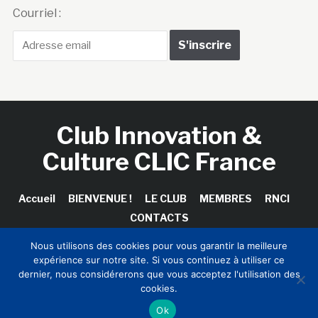
Courriel :
Club Innovation &
Culture CLIC France
Accueil
BIENVENUE !
LE CLUB
MEMBRES
RNCI
CONTACTS
Nous utilisons des cookies pour vous garantir la meilleure
expérience sur notre site. Si vous continuez à utiliser ce
dernier, nous considérerons que vous acceptez l'utilisation des
Copyright © 2026 Club Innovation & Culture CLIC France /
cookies.
Sinapses Conseils
Ok