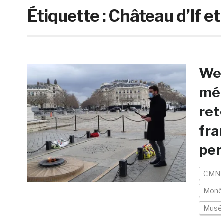
Étiquette :
Château d’If 
Web
méd
ret
fr
per
CMN
Moné
Musé