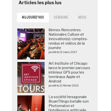
AUJOURD’HUI
SEMAINE
MOIS
8èmes Rencontres
Nationales Culture et
Innovation(s): comptes-
rendus et vidéos de la
journée
posté le 12 mars 2017
Art Institute of Chicago
lance le premier parcours
intérieur GPS pour les
terminaux Apple et
Android
posté le 21 février 2013
La société hexagonale
BryanThings installe son
Photomaton et
l’intelligence artificielle