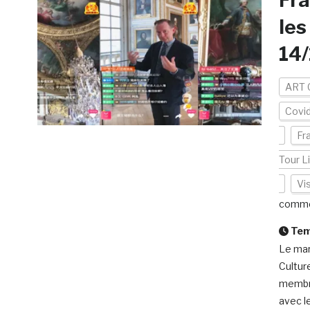
Fra
les
14/
ART 
Covi
Fr
Tour L
Vis
comme
Temp
Le mar
Cultur
membre
avec l