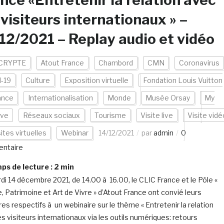
nce «Entretenir la relation avec
 visiteurs internationaux » –
12/2021 – Replay audio et vidéo
CRYPTE
Atout France
Chambord
CMN
Coronavirus
d-19
Culture
Exposition virtuelle
Fondation Louis Vuitton
ance
Internationalisation
Monde
Musée Orsay
My
ive
Réseaux sociaux
Tourisme
Visite live
Visite vidé
ites virtuelles
Webinar
14/12/2021
par
admin
0
ntaire
s de lecture :
2
min
di 14 décembre 2021, de 14.00 à 16.00, le CLIC France et le Pôle «
e, Patrimoine et Art de Vivre » d’Atout France ont convié leurs
s respectifs à un webinaire sur le thème « Entretenir la relation
es visiteurs internationaux via les outils numériques: retours