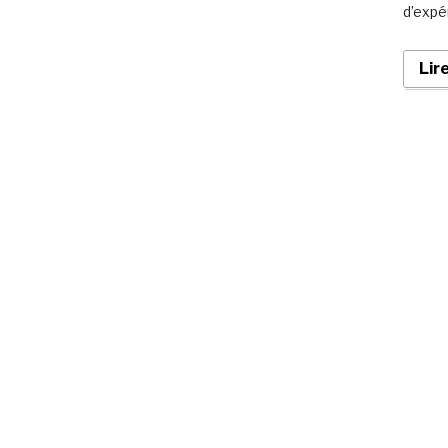
d’expé
Lir