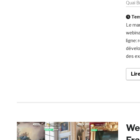
Quai B
Temp
Le mar
webina
ligne:
dévelo
des ex
Lir
Web