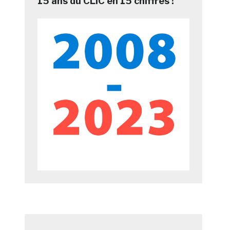
15 ans du CLIC en 15 chiffres !