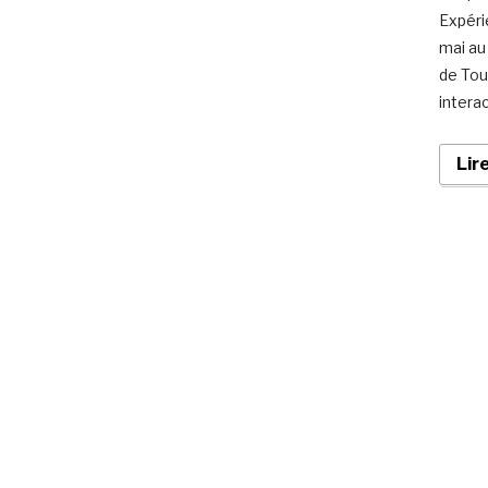
Expéri
mai au
de Tou
intera
Lir