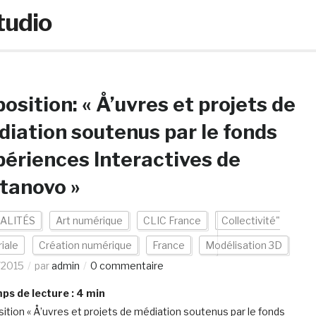
tudio
osition: « Å’uvres et projets de
iation soutenus par le fonds
ériences Interactives de
tanovo »
ALITÉS
Art numérique
CLIC France
Collectivité"
riale
Création numérique
France
Modélisation 3D
/2015
par
admin
0 commentaire
s de lecture :
4
min
sition « Å’uvres et projets de médiation soutenus par le fonds