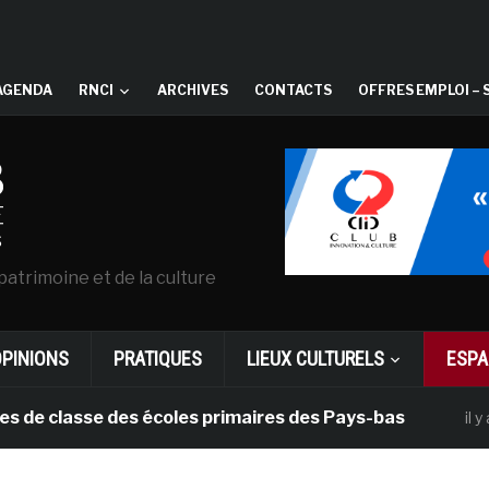
AGENDA
RNCI
ARCHIVES
CONTACTS
OFFRES EMPLOI – 
patrimoine et de la culture
OPINIONS
PRATIQUES
LIEUX CULTURELS
ESPA
classe des écoles primaires des Pays-bas
il y a 1 moi