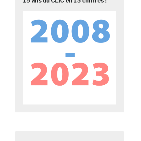
15 ans du CLIC en 15 chiffres !