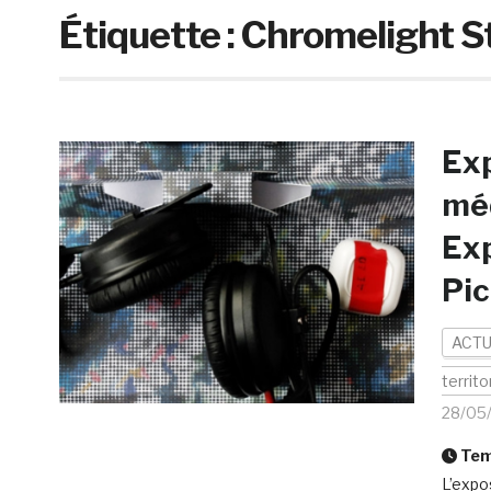
Étiquette :
Chromelight S
Exp
méd
Exp
Pic
ACTU
territo
28/05
Temp
L’expo