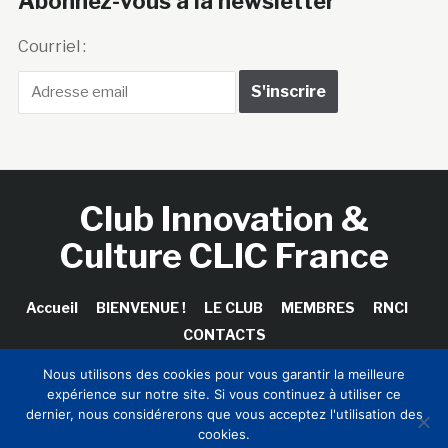
Abonnez-vous à la newsletter
Courriel :
Club Innovation &
Culture CLIC France
Accueil
BIENVENUE !
LE CLUB
MEMBRES
RNCI
CONTACTS
Nous utilisons des cookies pour vous garantir la meilleure
expérience sur notre site. Si vous continuez à utiliser ce
dernier, nous considérerons que vous acceptez l'utilisation des
Copyright © 2026 Club Innovation & Culture CLIC France /
cookies.
Sinapses Conseils