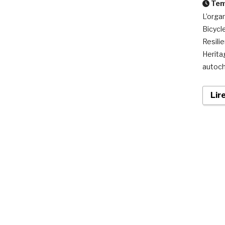
Temp
L’organ
Bicycl
Resili
Herita
autoch
Lir