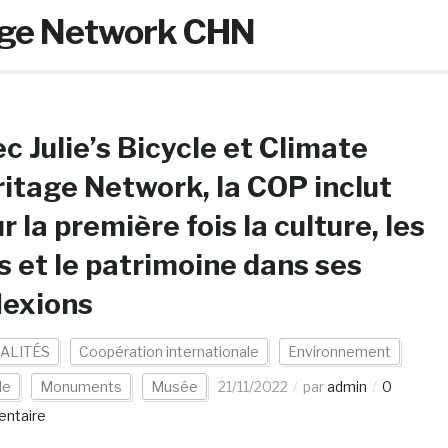
age Network CHN
c Julie’s Bicycle et Climate
itage Network, la COP inclut
r la première fois la culture, les
s et le patrimoine dans ses
lexions
ALITÉS
Coopération internationale
Environnement
de
Monuments
Musée
21/11/2022
par
admin
0
ntaire