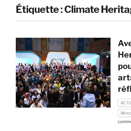
Étiquette :
Climate Herit
Ave
Her
pou
art
réf
ACTU
Mon
comme