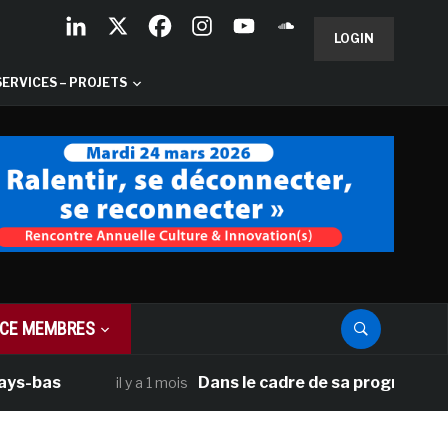
LOGIN
SERVICES – PROJETS
CE MEMBRES
as
Dans le cadre de sa programmation amé
il y a 1 mois