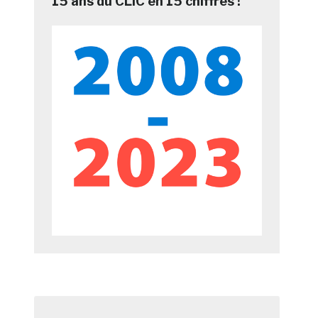
15 ans du CLIC en 15 chiffres !