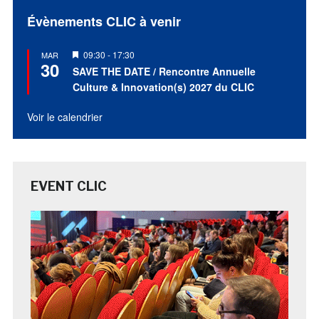
Évènements CLIC à venir
Mis
09:30
-
17:30
MAR
30
en
SAVE THE DATE / Rencontre Annuelle
avant
Culture & Innovation(s) 2027 du CLIC
Voir le calendrier
EVENT CLIC