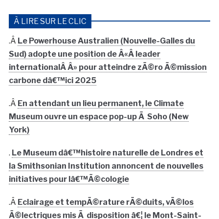
À LIRE SUR LE CLIC
.Â
Le Powerhouse Australien (Nouvelle-Galles du
Sud) adopte une position de Â«Â leader
internationalÂ Â» pour atteindre zÃ©ro Ã©mission
carbone dâ€™ici 2025
.Â
En attendant un lieu permanent, le Climate
Museum ouvre un espace pop-up Ã Soho (New
York)
.
Le Museum dâ€™histoire naturelle de Londres et
la Smithsonian Institution annoncent de nouvelles
initiatives pour lâ€™Ã©cologie
.Â
Eclairage et tempÃ©rature rÃ©duits, vÃ©los
Ã©lectriques mis Ã disposition â€¦ le Mont-Saint-