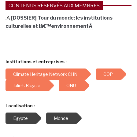
CONTENUS RÉSERVÉS AUX MEMBRES
.Â
[DOSSIER] Tour du monde: les institutions
culturelles et lâ€™environnementÂ
Institutions et entreprises :
Climate Heritage Network CHN
COP
Julie's Bicycle
ONU
Localisation :
Egypte
Monde