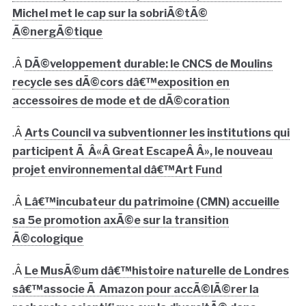
Michel met le cap sur la sobriÃ©tÃ©
Ã©nergÃ©tique
.Â
DÃ©veloppement durable: le CNCS de Moulins
recycle ses dÃ©cors dâ€™exposition en
accessoires de mode et de dÃ©coration
.Â
Arts Council va subventionner les institutions qui
participent Ã Â«Â Great EscapeÂ Â», le nouveau
projet environnemental dâ€™Art Fund
.Â
Lâ€™incubateur du patrimoine (CMN) accueille
sa 5e promotion axÃ©e sur la transition
Ã©cologique
.Â
Le MusÃ©um dâ€™histoire naturelle de Londres
sâ€™associe Ã Amazon pour accÃ©lÃ©rer la