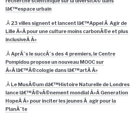
recherche scientifique sur la diversitÃ© dans
lâ€™espace urbain
.Â
23 villes signent et lancent lâ€™Appel Ã Agir de
Lille Â«Â pour une culture moins carbonÃ©e et plus
inclusiveÂ Â»
.Â
AprÃ¨s le succÃ¨s des 4 premiers, le Centre
Pompidou propose un nouveau MOOC sur
Â«Â lâ€™Ã©cologie dans lâ€™artÂ Â»
.Â
Le MusÃ©um dâ€™Histoire Naturelle de Londres
lance lâ€™Ã©vÃ©nement mondial Â«Â Generation
HopeÂ Â» pour inciter les jeunes Ã agir pour la
PlanÃ¨te