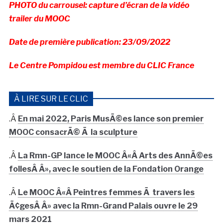
PHOTO du carrousel: capture d’écran de la vidéo
trailer du MOOC
Date de première publication: 23/09/2022
Le Centre Pompidou est membre du CLIC France
À LIRE SUR LE CLIC
.Â
En mai 2022, Paris MusÃ©es lance son premier
MOOC consacrÃ© Ã la sculpture
.Â
La Rmn-GP lance le MOOC Â«Â Arts des AnnÃ©es
follesÂ Â», avec le soutien de la Fondation Orange
.Â
Le MOOC Â«Â Peintres femmes Ã travers les
Ã¢gesÂ Â» avec la Rmn-Grand Palais ouvre le 29
mars 2021