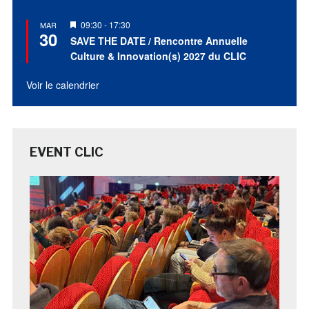
Mis
09:30
-
17:30
MAR
30
en
SAVE THE DATE / Rencontre Annuelle
avant
Culture & Innovation(s) 2027 du CLIC
Voir le calendrier
EVENT CLIC