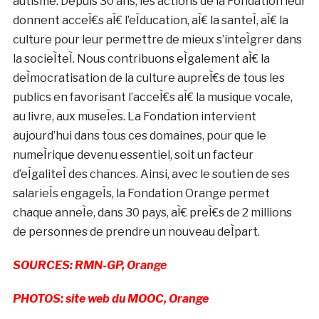
autisme. Depuis 30 ans, les actions de la Fondation leur
donnent acceÌ€s aÌ€ l’eÌducation, aÌ€ la santeÌ, aÌ€ la
culture pour leur permettre de mieux s’inteÌgrer dans
la socieÌteÌ. Nous contribuons eÌgalement aÌ€ la
deÌmocratisation de la culture aupreÌ€s de tous les
publics en favorisant l’acceÌ€s aÌ€ la musique vocale,
au livre, aux museÌes. La Fondation intervient
aujourd’hui dans tous ces domaines, pour que le
numeÌrique devenu essentiel, soit un facteur
d’eÌgaliteÌ des chances. Ainsi, avec le soutien de ses
salarieÌs engageÌs, la Fondation Orange permet
chaque anneÌe, dans 30 pays, aÌ€ preÌ€s de 2 millions
de personnes de prendre un nouveau deÌpart.
SOURCES: RMN-GP, Orange
PHOTOS: site web du MOOC, Orange