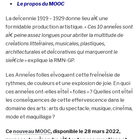
Le propos du MOOC
La deÌcennie 1919 – 1929 donne lieu aÌ€ une
formidable production artistique.
« Ces 10 anneÌes sont
aÌ€ peine assez longues pour abriter la multitude de
creÌations litteÌraires, musicales, plastiques,
architecturales et deÌcoratives qui marqueront le
sieÌ€cle »
explique la RMN-GP.
Les AnneÌes folles eÌvoquent cette freÌneÌsie de
rythmes, de couleurs et une explosion de joie. En quoi
ces anneÌes ont-elles eÌteÌ « folles » ? Quelles ont eÌteÌ
les conseÌquences de cette effervescence dans le
domaine des arts : arts du spectacle, musique, cineÌma,
mode et maquillage ?
Ce
nouveau MOOC
, disponible le 28 mars 2022,