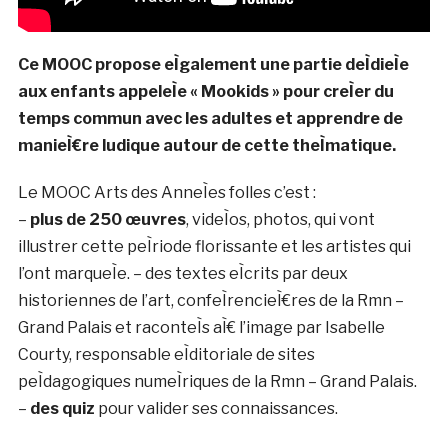
Ce MOOC propose eÌgalement une partie deÌdieÌe
aux enfants appeleÌe « Mookids » pour creÌer du
temps commun avec les adultes et apprendre de
manieÌ€re ludique autour de cette theÌmatique.
Le MOOC Arts des AnneÌes folles c’est :
–
plus de 250 œuvres
, videÌos, photos, qui vont
illustrer cette peÌriode florissante et les artistes qui
l’ont marqueÌe. – des textes eÌcrits par deux
historiennes de l’art, confeÌrencieÌ€res de la Rmn –
Grand Palais et raconteÌs aÌ€ l’image par Isabelle
Courty, responsable eÌditoriale de sites
peÌdagogiques numeÌriques de la Rmn – Grand Palais.
–
des quiz
pour valider ses connaissances.