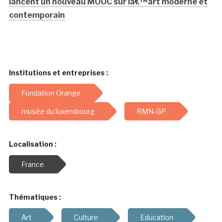
lancent un nouveau MOOC sur lâ€™art moderne et
contemporain
Institutions et entreprises :
Fondation Orange
musée du luxembourg
RMN-GP
Localisation :
France
Thématiques :
Art
Culture
Education