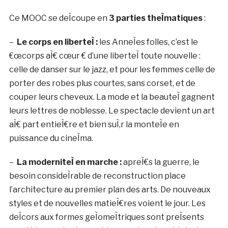
Ce MOOC se deÌcoupe en
3 parties theÌmatiques
:
–
Le corps en liberteÌ :
les AnneÌes folles, c’est le
€œcorps aÌ€ cœur € d’une liberteÌ toute nouvelle :
celle de danser sur le jazz, et pour les femmes celle de
porter des robes plus courtes, sans corset, et de
couper leurs cheveux. La mode et la beauteÌ gagnent
leurs lettres de noblesse. Le spectacle devient un art
aÌ€ part entieÌ€re et bien suÌ‚r la monteÌe en
puissance du cineÌma.
–
La moderniteÌ en marche :
apreÌ€s la guerre, le
besoin consideÌrable de reconstruction place
l’architecture au premier plan des arts. De nouveaux
styles et de nouvelles matieÌ€res voient le jour. Les
deÌcors aux formes geÌomeÌtriques sont preÌsents