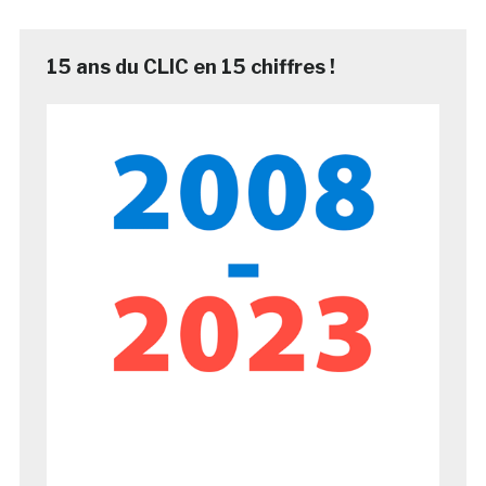
15 ans du CLIC en 15 chiffres !