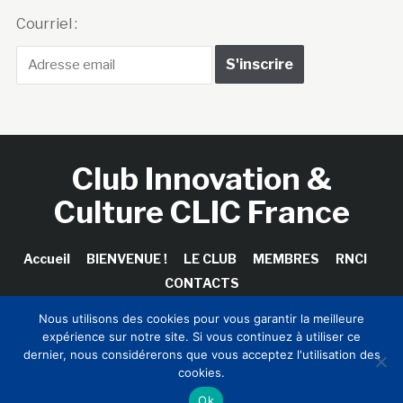
Courriel :
Club Innovation &
Culture CLIC France
Accueil
BIENVENUE !
LE CLUB
MEMBRES
RNCI
CONTACTS
Nous utilisons des cookies pour vous garantir la meilleure
expérience sur notre site. Si vous continuez à utiliser ce
dernier, nous considérerons que vous acceptez l'utilisation des
Copyright © 2026 Club Innovation & Culture CLIC France /
cookies.
Sinapses Conseils
Ok