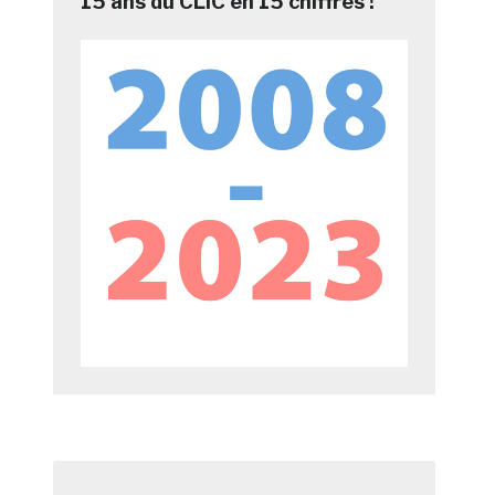
15 ans du CLIC en 15 chiffres !