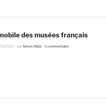
 mobile des musées français
/12/2010
par
Simon Hübe
1 commentaire