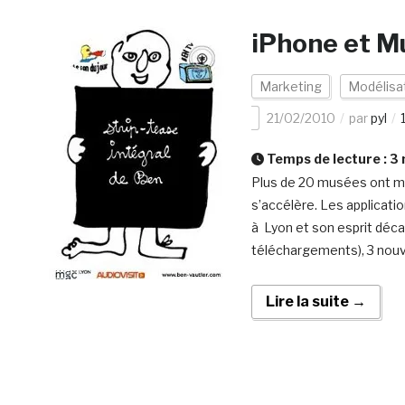
iPhone et Mus
Marketing
Modélisa
21/02/2010
par
pyl
Temps de lecture :
3
Plus de 20 musées ont ma
s’accélère. Les applicati
à Lyon et son esprit déca
téléchargements), 3 nouve
Lire la suite →