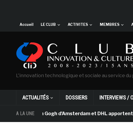
Accueil
LE CLUB
ACTIVITES
MEMBRES
L'innovation technologique et sociale au service du 
ACTUALITÉS
DOSSIERS
INTERVIEWS / 
e musée Van Gogh d’Amsterdam et DHL apportent l’art da
A LA UNE