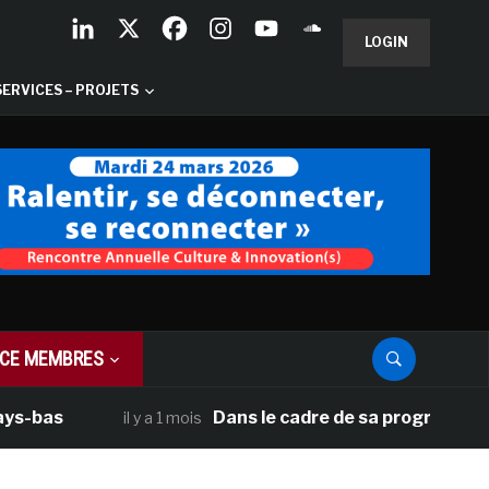
LOGIN
SERVICES – PROJETS
CE MEMBRES
as
Dans le cadre de sa programmation amé
il y a 1 mois