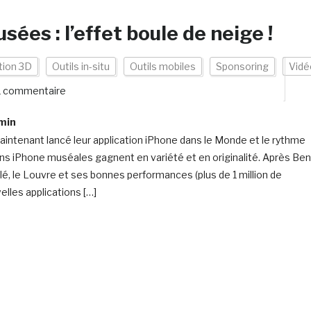
ées : l’effet boule de neige !
tion 3D
Outils in-situ
Outils mobiles
Sponsoring
Vidé
1 commentaire
min
intenant lancé leur application iPhone dans le Monde et le rythme
ons iPhone muséales gagnent en variété et en originalité. Après Ben
lé, le Louvre et ses bonnes performances (plus de 1 million de
lles applications […]