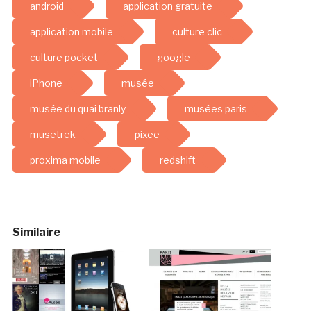
android
application gratuite
application mobile
culture clic
culture pocket
google
iPhone
musée
musée du quai branly
musées paris
musetrek
pixee
proxima mobile
redshift
Similaire