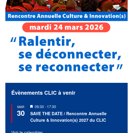
Évènements CLIC à venir
Mis
09:30
-
17:30
MAR
30
en
SAVE THE DATE / Rencontre Annuelle
avant
Culture & Innovation(s) 2027 du CLIC
Voir le calendrier