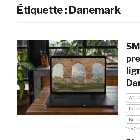
Étiquette :
Danemark
SMK
pre
lig
Da
ACTU
INTE
Numé
15/02/