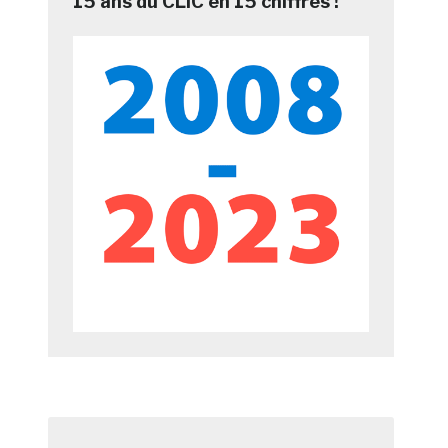
15 ans du CLIC en 15 chiffres !