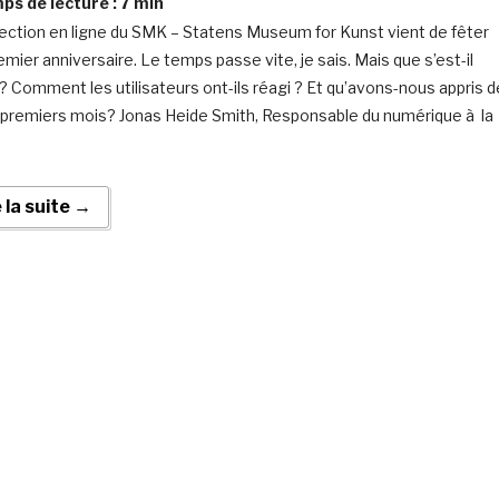
s de lecture :
7
min
lection en ligne du SMK – Statens Museum for Kunst vient de fêter
emier anniversaire. Le temps passe vite, je sais. Mais que s’est-il
? Comment les utilisateurs ont-ils réagi ? Et qu’avons-nous appris d
 premiers mois? Jonas Heide Smith, Responsable du numérique à la
e la suite →