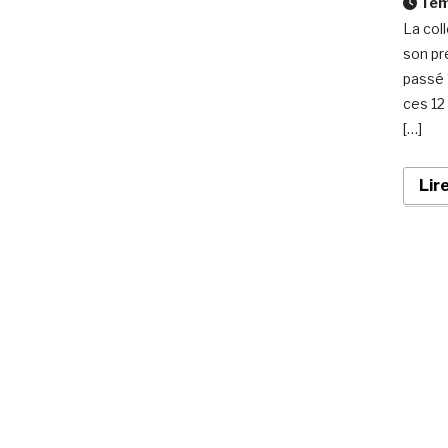
Temp
La col
son pr
passé 
ces 12
[…]
Lir