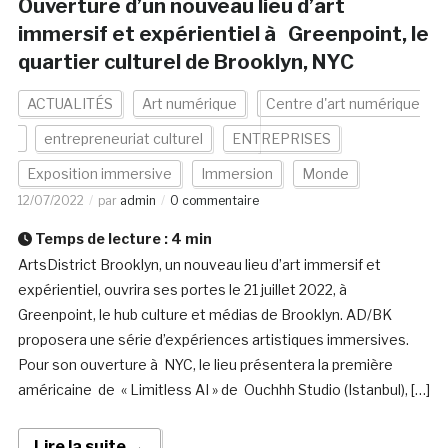
Ouverture d’un nouveau lieu d’art
immersif et expérientiel à Greenpoint, le
quartier culturel de Brooklyn, NYC
ACTUALITÉS
Art numérique
Centre d'art numérique
entrepreneuriat culturel
ENTREPRISES
Exposition immersive
Immersion
Monde
12/07/2022
par
admin
0 commentaire
Temps de lecture :
4
min
ArtsDistrict Brooklyn, un nouveau lieu d’art immersif et
expérientiel, ouvrira ses portes le 21 juillet 2022, à
Greenpoint, le hub culture et médias de Brooklyn. AD/BK
proposera une série d’expériences artistiques immersives.
Pour son ouverture à NYC, le lieu présentera la première
américaine de « Limitless AI » de Ouchhh Studio (Istanbul), […]
Lire la suite →