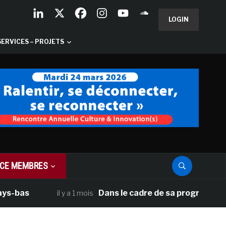
LOGIN
SERVICES – PROJETS
CE MEMBRES
as
Dans le cadre de sa programmation amé
il y a 1 mois