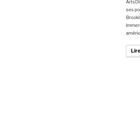
ArtsDis
ses por
Brookl
immers
améric
Lir