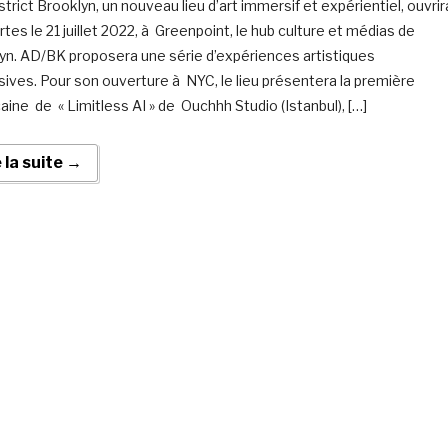
trict Brooklyn, un nouveau lieu d’art immersif et expérientiel, ouvrir
tes le 21 juillet 2022, à Greenpoint, le hub culture et médias de
yn. AD/BK proposera une série d’expériences artistiques
ives. Pour son ouverture à NYC, le lieu présentera la première
aine de « Limitless AI » de Ouchhh Studio (Istanbul), […]
e la suite →