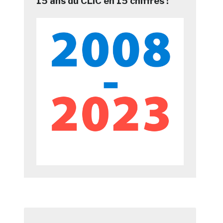
15 ans du CLIC en 15 chiffres !