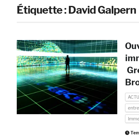
Étiquette :
David Galpern
Ouv
imm
Gre
Br
ACTU
entre
Imme
Temp