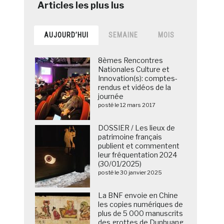
AUJOURD’HUI
SEMAINE
MOIS
8èmes Rencontres
Nationales Culture et
Innovation(s): comptes-
rendus et vidéos de la
journée
posté le 12 mars 2017
DOSSIER / Les lieux de
patrimoine français
publient et commentent
leur fréquentation 2024
(30/01/2025)
posté le 30 janvier 2025
La BNF envoie en Chine
les copies numériques de
plus de 5 000 manuscrits
des grottes de Dunhuang