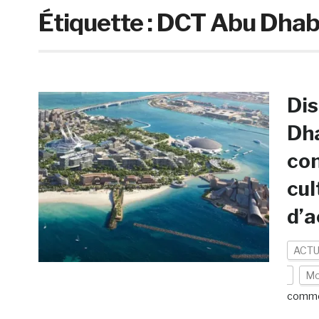
Étiquette :
DCT Abu Dhab
Dis
Dha
con
cul
d’
ACTU
Mo
comme