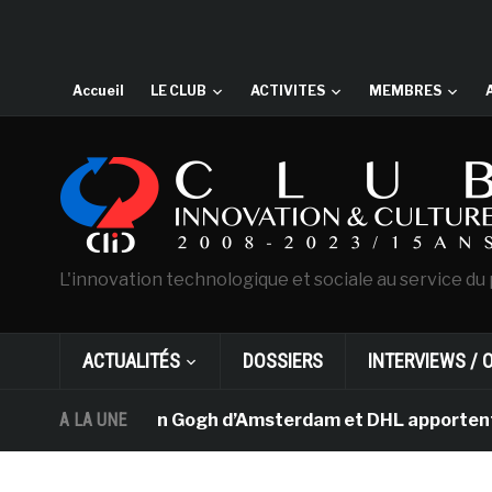
Accueil
LE CLUB
ACTIVITES
MEMBRES
L'innovation technologique et sociale au service du 
ACTUALITÉS
DOSSIERS
INTERVIEWS / 
e musée Van Gogh d’Amsterdam et DHL apportent l’art da
A LA UNE