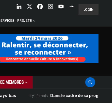
LOGIN
SERVICES – PROJETS
CE MEMBRES
as
Dans le cadre de sa programmation amé
il y a 1 mois