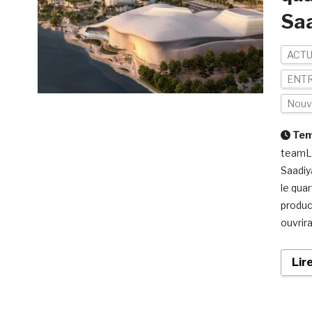
Sa
ACTU
ENTR
Nouv
Temp
teamLa
Saadiy
le quar
produc
ouvrir
Lir