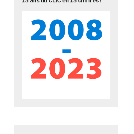
15 ans du CLIC en 15 chiffres !