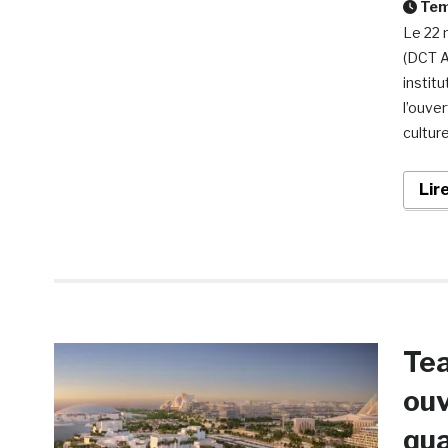
Temp
Le 22 
(DCT A
instit
l’ouve
culture
Lir
Te
ouv
qua