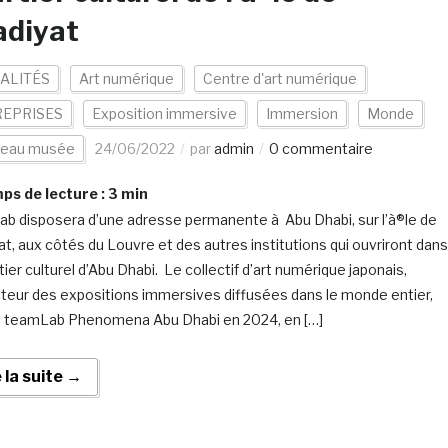
adiyat
ALITÉS
Art numérique
Centre d'art numérique
EPRISES
Exposition immersive
Immersion
Monde
eau musée
24/06/2022
par
admin
0 commentaire
s de lecture :
3
min
b disposera d’une adresse permanente à Abu Dhabi, sur l’à®le de
at, aux côtés du Louvre et des autres institutions qui ouvriront dans
tier culturel d’Abu Dhabi. Le collectif d’art numérique japonais,
teur des expositions immersives diffusées dans le monde entier,
a teamLab Phenomena Abu Dhabi en 2024, en […]
e la suite →