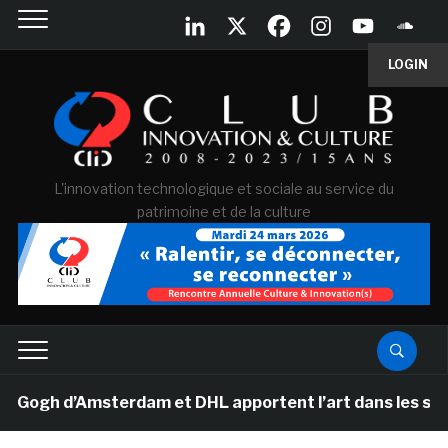
LOGIN
L'innovation technologique et sociale au service du
patrimoine et de la culture
gh d’Amsterdam et DHL apportent l’art dans les salles d