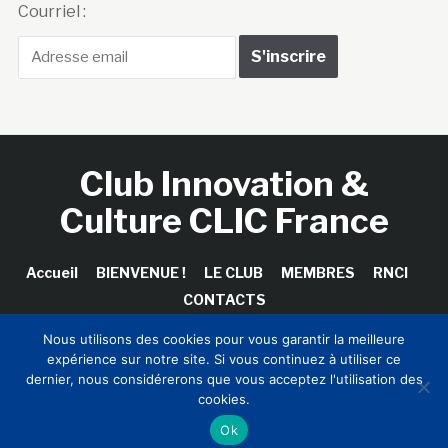
Courriel :
Club Innovation &
Culture CLIC France
Accueil
BIENVENUE !
LE CLUB
MEMBRES
RNCI
CONTACTS
Nous utilisons des cookies pour vous garantir la meilleure
expérience sur notre site. Si vous continuez à utiliser ce
dernier, nous considérerons que vous acceptez l'utilisation des
Copyright © 2026 Club Innovation & Culture CLIC France /
cookies.
Sinapses Conseils
Ok