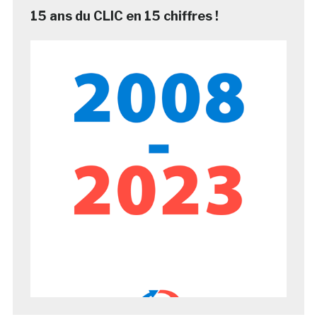
15 ans du CLIC en 15 chiffres !