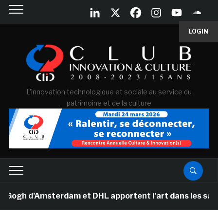
LOGIN
L'innovation technologique et sociale au service du
patrimoine et de la culture
gh d’Amsterdam et DHL apportent l’art dans les salles d