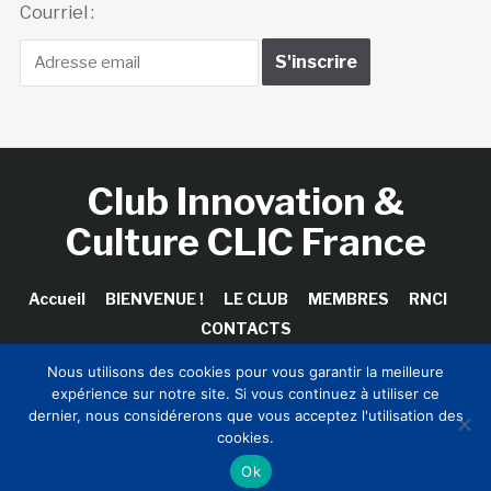
Courriel :
Club Innovation &
Culture CLIC France
Accueil
BIENVENUE !
LE CLUB
MEMBRES
RNCI
CONTACTS
Nous utilisons des cookies pour vous garantir la meilleure
expérience sur notre site. Si vous continuez à utiliser ce
dernier, nous considérerons que vous acceptez l'utilisation des
Copyright © 2026 Club Innovation & Culture CLIC France /
cookies.
Sinapses Conseils
Ok