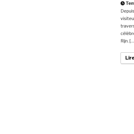
Temp
Depuis
visite
traver
célèbr
Rijn. […
Lir