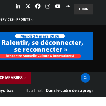
LOGIN
SERVICES – PROJETS
CE MEMBRES
s
Dans le cadre de sa programmation amér
il y a 1 mois