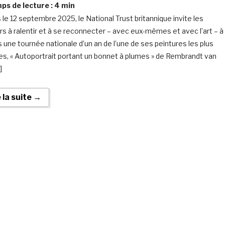
s de lecture :
4
min
 le 12 septembre 2025, le National Trust britannique invite les
urs à ralentir et à se reconnecter – avec eux-mêmes et avec l’art – à
s une tournée nationale d’un an de l’une de ses peintures les plus
es, « Autoportrait portant un bonnet à plumes » de Rembrandt van
]
e la suite →