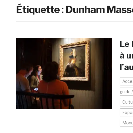
Étiquette :
Dunham Mass
Le 
à u
l’a
Acces
guide 
Cultu
Expos
Mon