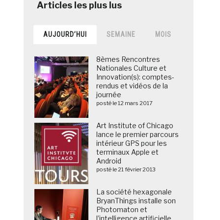
AUJOURD’HUI
SEMAINE
MOIS
8èmes Rencontres
Nationales Culture et
Innovation(s): comptes-
rendus et vidéos de la
journée
posté le 12 mars 2017
Art Institute of Chicago
lance le premier parcours
intérieur GPS pour les
terminaux Apple et
Android
posté le 21 février 2013
La société hexagonale
BryanThings installe son
Photomaton et
l’intelligence artificielle