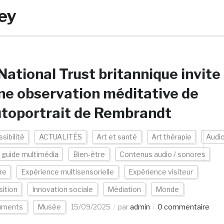
ey
National Trust britannique invite
ne observation méditative de
utoportrait de Rembrandt
sibilité
ACTUALITÉS
Art et santé
Art thérapie
Audi
/ guide multimédia
Bien-être
Contenus audio / sonores
re
Expérience multisensorielle
Expérience visiteur
ition
Innovation sociale
Médiation
Monde
uments
Musée
15/09/2025
par
admin
0 commentaire