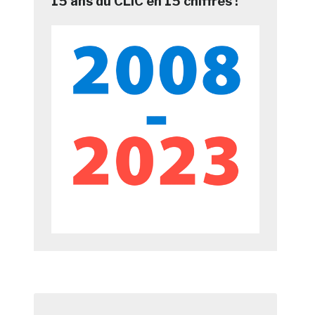
15 ans du CLIC en 15 chiffres !