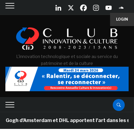
LOGIN
L'innovation technologique et sociale au service du
patrimoine et de la culture
gh d’Amsterdam et DHL apportent l’art dans les salles d